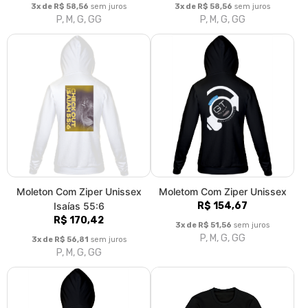
Moleton Com Ziper Unissex
Moletom Com Ziper Unissex
Isaías 55:6
R$ 154,67
R$ 170,42
3x de R$ 51,56
sem juros
P, M, G, GG
3x de R$ 56,81
sem juros
P, M, G, GG
Moletom Com Zipe Unissex
Moletom Fechado Unissex
R$ 154,67
R$ 136,98
3x de R$ 51,56
sem juros
3x de R$ 45,66
sem juros
P, M, G, GG
P, M, G, GG