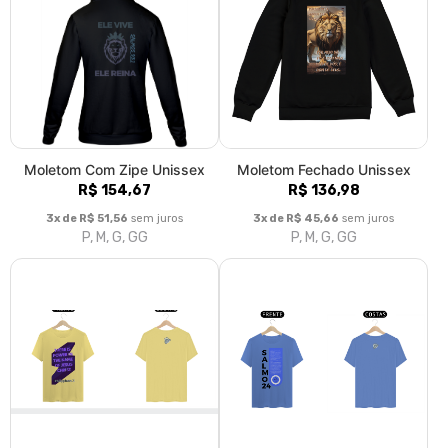
T-Shirt Estonada
T-Shirt Estonada SALMO 24
PHILIPPIANS 2
R$ 116,93
R$ 116,93
3x de R$ 38,98
sem juros
P, M, G, GG, XGG
3x de R$ 38,98
sem juros
P, M, G, GG, XGG