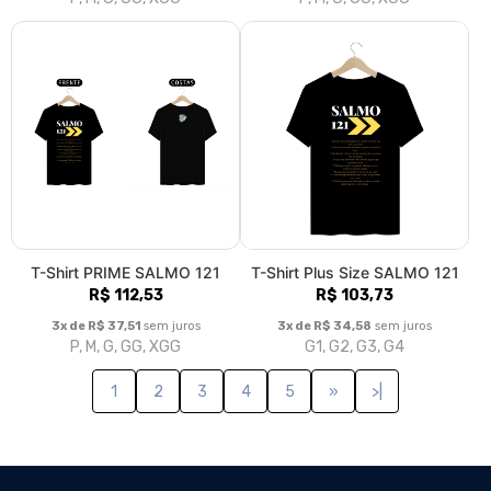
R$ 112,53
R$ 103,73
3x de R$ 37,51
sem juros
3x de R$ 34,58
sem juros
P, M, G, GG, XGG
G1, G2, G3, G4
1
2
3
4
5
»
>|
Fale conosco
Trocas / Devoluções
Rastrear Pedido
Política de Troca e Devolução
Denuncie o Uso Ilegal de Marcas
Sobre nós
GT Store - produtos que edificam. Loja de podutos evangélicos
para abençoar sua vida!