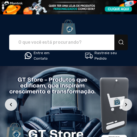
GT - Graça Transformadora - 
Entre em
Rastreie seu
Contato
Pedido
Todos os Produtos
Maior preço
Produtos