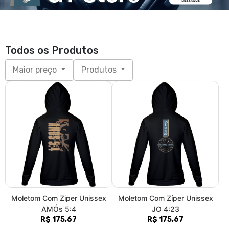
Moletom Com Ziper Unissex
Moletom Com Zíper Unissex
AMÓs 5:4
JO 4:23
R$ 175,67
R$ 175,67
3x de R$ 58,56
sem juros
3x de R$ 58,56
sem juros
P, M, G, GG
P, M, G, GG