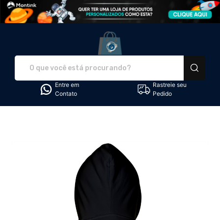
GT - Graça Transformadora - 
Entre em
Rastreie seu
Contato
Pedido