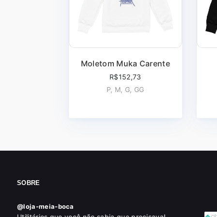
Moletom Muka Carente
R$152,73
P, M, G, GG
SOBRE
@loja-meia-boca
Utilitários que você não sabia que precisava!