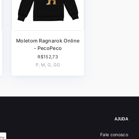
Moletom Ragnarok Online
- PecoPeco
R$152,73
P, M, G, GG
AJUDA
Fale conosco