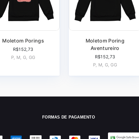
Moletom Porings
Moletom Poring
Aventureiro
R$152,73
R$152,73
P, M, G, GG
P, M, G, GG
FORMAS DE PAGAMENTO