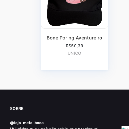
Boné Poring Aventureiro
R$50,39
UNICO
SOBRE
@loja-meia-boca
Utilitários que você não sabia que precisava!