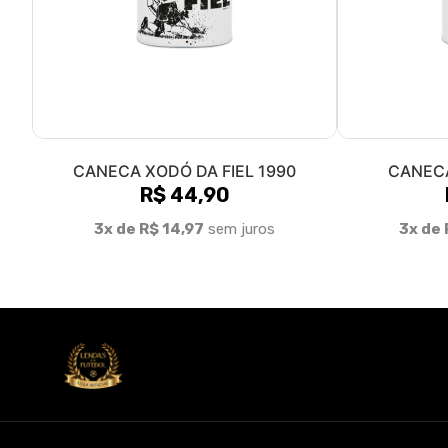
CANECA XODÓ DA FIEL 1990
CANECA
R$ 44,90
3x de R$ 14,97
sem juros
3x de 