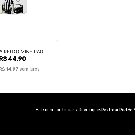
 REI DO MINEIRÃO
R$ 44,90
R$ 14,97
sem juros
Fale conosco
Trocas / Devoluções
P
Rastrear Pedido