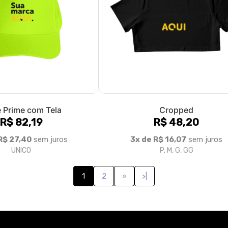
 Prime com Tela
Cropped
R$ 82,19
R$ 48,20
R$ 27,40
sem juros
3x de R$ 16,07
sem juros
UNICO
P, M, G, GG
1
2
»
>|