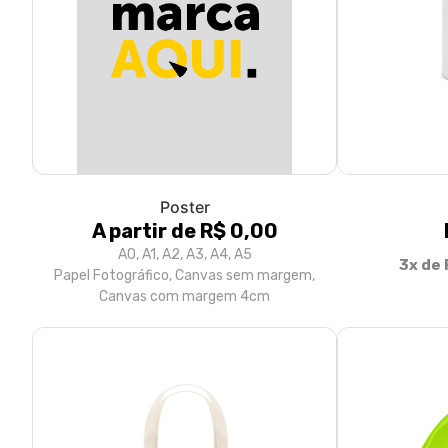
Poster
A partir de R$ 0,00
A0, A1, A2, A3, A4, A5
3x de 
Papel Fotográfico, Canvas sem margem,
Canvas com margem 4cm