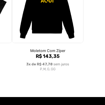
Moletom Com Zíper
R$ 143,35
3x de R$ 47,78
sem juros
P, M, G, GG