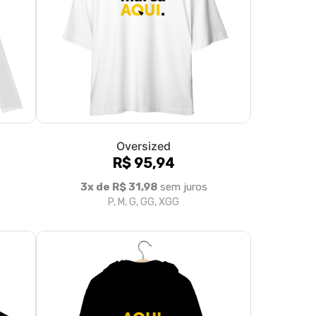
Oversized
R$ 95,94
3x de R$ 31,98
sem juros
P, M, G, GG, XGG