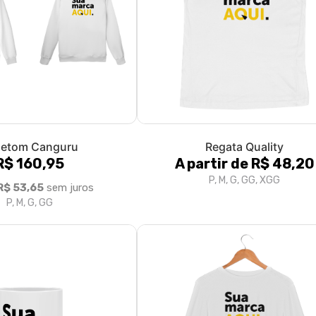
letom Canguru
Regata Quality
R$ 160,95
A partir de R$ 48,20
P, M, G, GG, XGG
R$ 53,65
sem juros
P, M, G, GG