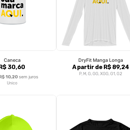
Caneca
DryFit Manga Longa
R$ 30,60
A partir de R$ 89,24
P, M, G, GG, XGG, G1, G2
R$ 10,20
sem juros
Unico