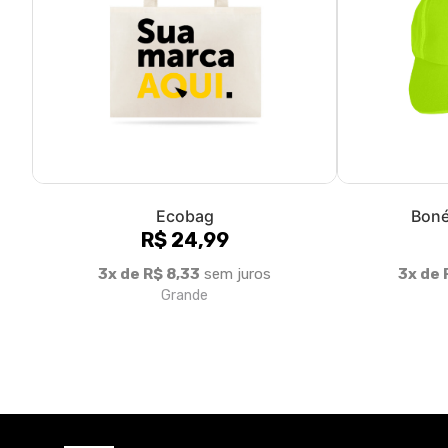
Ecobag
Boné
R$ 24,99
3x de R$ 8,33
sem juros
3x de 
Grande