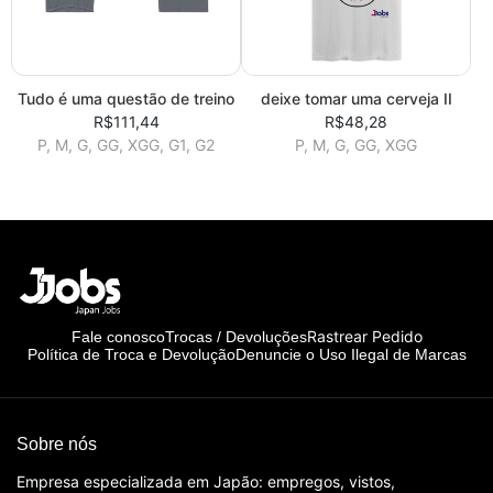
Tudo é uma questão de treino
deixe tomar uma cerveja II
R$111,44
R$48,28
P, M, G, GG, XGG, G1, G2
P, M, G, GG, XGG
Rastrear Pedido
Fale conosco
Trocas / Devoluções
Política de Troca e Devolução
Denuncie o Uso Ilegal de Marcas
Sobre nós
Empresa especializada em Japão: empregos, vistos,