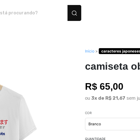
rodutos personalizados
Início
>
caracteres japonese
camiseta o
R$ 65,00
ou
3x de R$ 21,67
sem ju
COR
QUANTIDADE