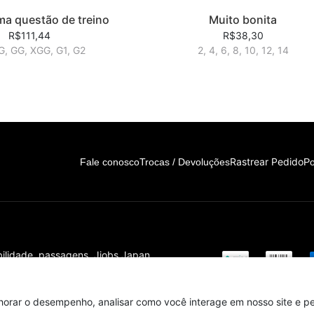
ma questão de treino
Muito bonita
R$111,44
R$38,30
 G, GG, XGG, G1, G2
2, 4, 6, 8, 10, 12, 14
Rastrear Pedido
Fale conosco
Trocas / Devoluções
Po
bilidade, passagens. Jjobs Japan
c Humanos
horar o desempenho, analisar como você interage em nosso site e per