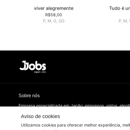
viver alegremente
Tudo é u
R$58,00
P, M, G, GG
P, M,
Sobre nós
Empresa especializada em Japão: empregos, vistos, elegi
Jobs é o nome fantasia de propriedade de Vazt Tec e Re
Aviso de cookies
© Dados do vendedor: CNPJ 35.774.693/0001-54
Utilizamos cookies para oferecer melhor experiência, mel