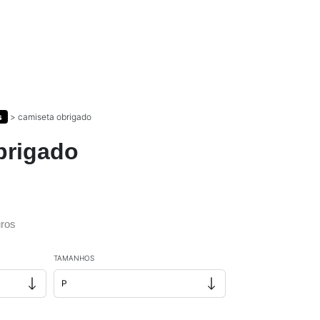
s
>
camiseta obrigado
brigado
ros
TAMANHOS