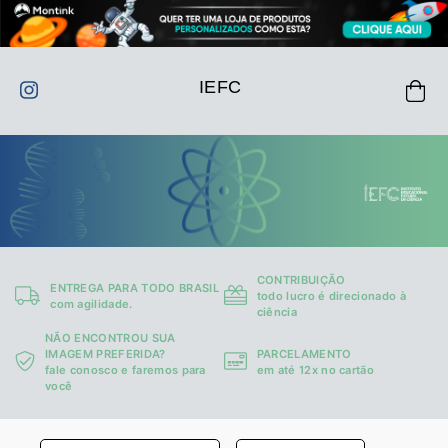
IEFC
CONTRIBUIÇÃO
ENTREGA PARA TODO BRASIL
todo lucro é direcionado à
com agilidade.
ciência
NÃO ENCONTROU SUA
IMAGEM PREFERIDA?
PARCELAMENTO
fale conosco e faremos para
em até 12x no cartão
você