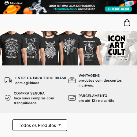
VANTAGENS
ENTREGA PARA TODO BRASIL
produtos com descontos
com agilidade.
incríveis.
COMPRA SEGURA
PARCELAMENTO
faça suas compras com
em até 12x no cartão.
tranquilidade.
Todos os Produtos