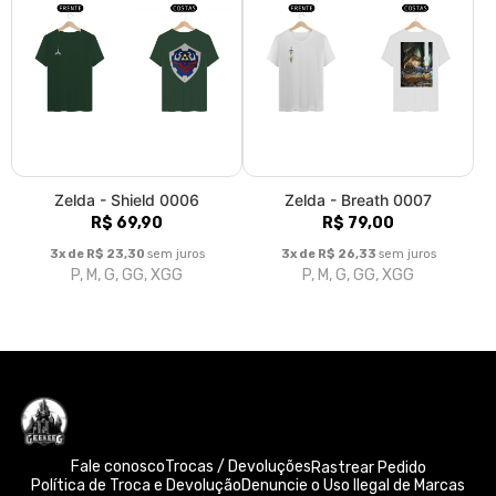
Zelda - Shield 0006
Zelda - Breath 0007
R$ 69,90
R$ 79,00
3x de R$ 23,30
sem juros
3x de R$ 26,33
sem juros
P, M, G, GG, XGG
P, M, G, GG, XGG
Fale conosco
Trocas / Devoluções
Rastrear Pedido
Política de Troca e Devolução
Denuncie o Uso Ilegal de Marcas