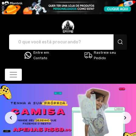
Geekeeg - Camisetas e produt
Entre em
Rastreie seu
Contato
Pedido