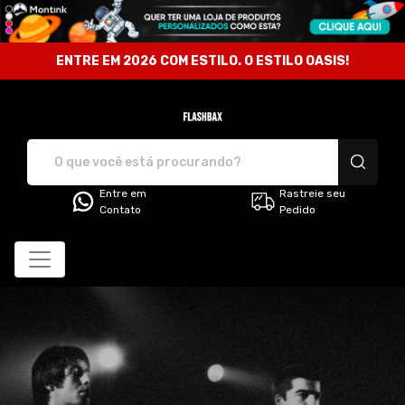
ENTRE EM 2026 COM ESTILO. O ESTILO OASIS!
Flashbax - Camisetas e produt
Entre em
Rastreie seu
Contato
Pedido