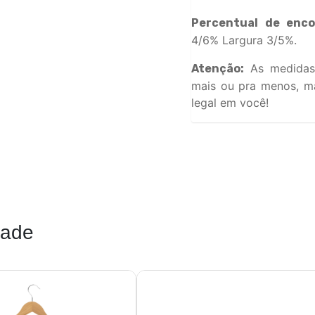
Percentual de enco
4/6% Largura 3/5%.
As medidas
Atenção:
mais ou pra menos, ma
legal em você!
dade