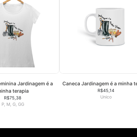
eminina Jardinagem é a
Caneca Jardinagem é a minha t
inha terapia
R$45,14
Unico
R$75,38
P, M, G, GG