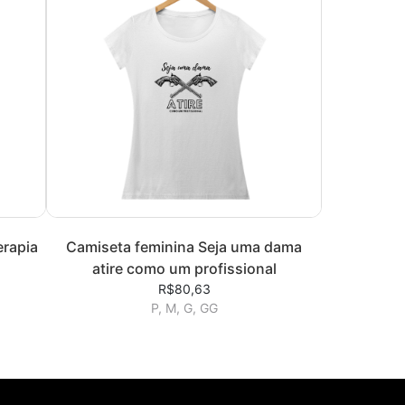
erapia
Camiseta feminina Seja uma dama
atire como um profissional
R$80,63
P, M, G, GG