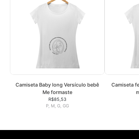
Camiseta Baby long Versículo bebê
Camiseta f
Me formaste
m
R$85,53
P, M, G, GG