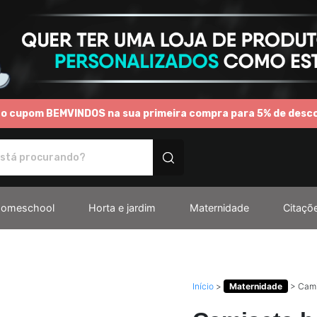
 o cupom BEMVINDOS na sua primeira compra para 5% de desc
os personalizados
omeschool
Horta e jardim
Maternidade
Citaçõ
Início
>
Maternidade
>
Cami