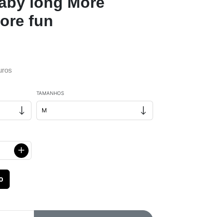
aby long More
ore fun
uros
TAMANHOS