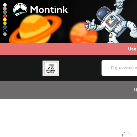
Use
Family Has Tools - Camisetas e produt
H