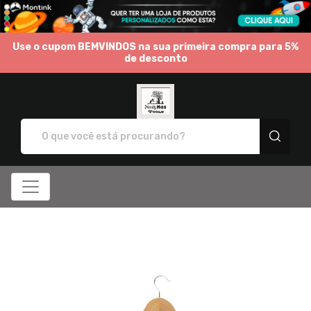
Use o cupom BEMVINDOS na sua primeira compra para 5%
de desconto
Family Has Tools - Camisetas 