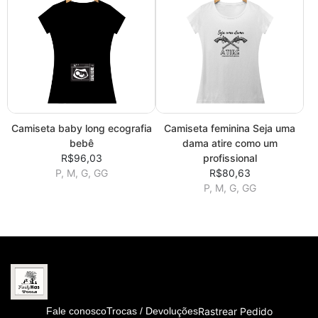
Camiseta baby long ecografia
Camiseta feminina Seja uma
bebê
dama atire como um
R$96,03
profissional
P, M, G, GG
R$80,63
P, M, G, GG
Rastrear Pedido
Fale conosco
Trocas / Devoluções