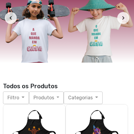
Filtro
Produtos
Categorias
Avental Estampado Novo Brim
Avental Brim Estampa Gato
Frase DEUS ME PROTEJA DE
Arte Pop
MIM E DA MALDADE DE
R$ 83,25
GENTE BOA
3x de R$ 27,75
sem juros
R$ 83,25
G
3x de R$ 27,75
sem juros
G