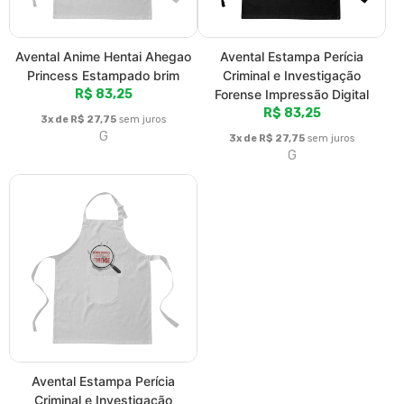
Avental Estampa Perícia
Criminal e Investigação
Forense com Lupa
R$ 83,25
3x de R$ 27,75
sem juros
G
Fale conosco
Trocas / Devoluções
Rastrear Pedido
Política de Troca e Devolução
Denuncie o Uso Ilegal de Marcas