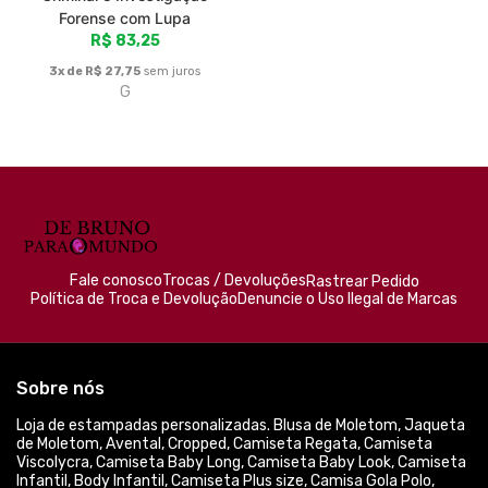
Sobre nós
Loja de estampadas personalizadas. Blusa de Moletom, Jaqueta
de Moletom, Avental, Cropped, Camiseta Regata, Camiseta
Viscolycra, Camiseta Baby Long, Camiseta Baby Look, Camiseta
Infantil, Body Infantil, Camiseta Plus size, Camisa Gola Polo,
Camiseta Pet Dog, Caneca Cerâmica, Boné Americano com tela,
Boné de Brim, Eco Bag Grande e Avental
© Dados do vendedor: CPF 064.553.739-01
Formas de pagamento