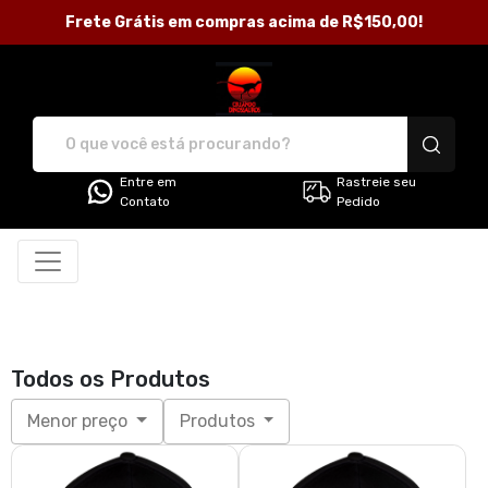
Frete Grátis em compras acima de R$150,00!
Loja Criando Dinossauros - Ca
Entre em
Rastreie seu
Contato
Pedido
Todos os Produtos
Menor preço
Produtos