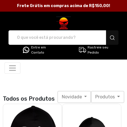
Frete Grátis em compras acima de R$150,00!
Loja Criando Dinossauros - Ca
Entre em
Rastreie seu
Contato
Pedido
Novidade
Produtos
Todos os Produtos