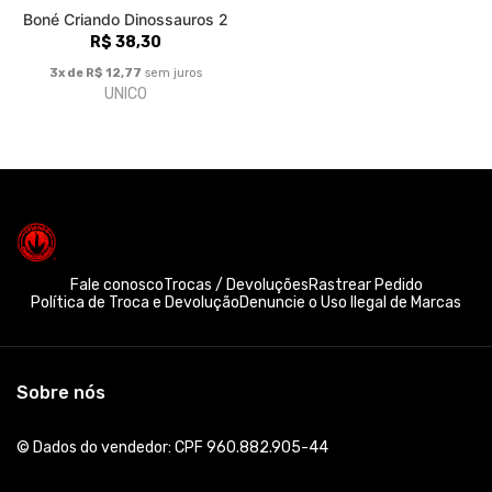
Boné Criando Dinossauros 2
R$ 38,30
3x de R$ 12,77
sem juros
UNICO
Fale conosco
Trocas / Devoluções
Rastrear Pedido
Política de Troca e Devolução
Denuncie o Uso Ilegal de Marcas
Sobre nós
© Dados do vendedor: CPF 960.882.905-44