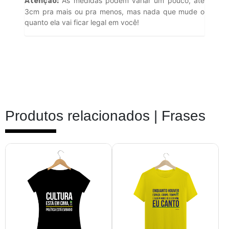
As medidas podem variar um pouco, até
Atenção:
3cm pra mais ou pra menos, mas nada que mude o
quanto ela vai ficar legal em você!
Produtos relacionados |
Frases