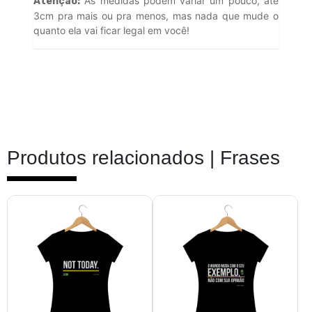
As medidas podem variar um pouco, até
Atenção:
3cm pra mais ou pra menos, mas nada que mude o
quanto ela vai ficar legal em você!
Produtos relacionados |
Frases