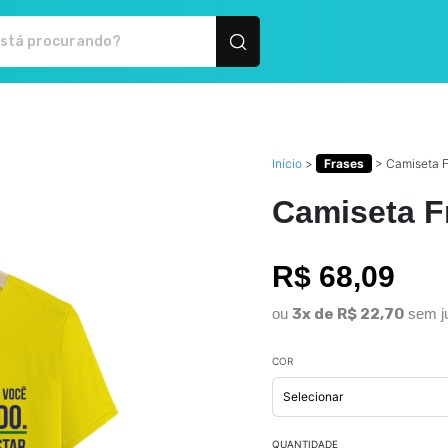
utos personalizados
Início
>
Frases
>
Camiseta 
Camiseta F
R$ 68,09
ou
3x de R$ 22,70
sem j
COR
QUANTIDADE