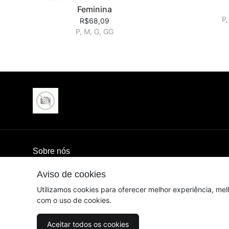
Feminina
P,
R$68,09
P, M, G, GG
Sobre nós
Aviso de cookies
© Dados do vendedor: CNPJ 05.809.981/0001-36
Utilizamos cookies para oferecer melhor experiência, mel
com o uso de cookies.
Aceitar todos os cookies
Acompanhe-nos: