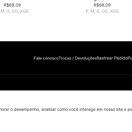
R$68,09
R$68,09
 M, G, GG, XGG
P, M, G, GG, XGG
Rastrear Pedido
Fale conosco
Trocas / Devoluções
Po
horar o desempenho, analisar como você interage em nosso site e per