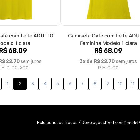
afé com Leite ADULTO
Camiseta Café com Leite AD
odelo 1 clara
Feminina Modelo 1 clara
R$ 68,09
R$ 68,09
R$ 22,70
sem juros
3x de R$ 22,70
sem juros
, M, G, GG, XGG
P, M, G, GG
1
2
3
4
5
6
7
8
9
10
11
Fale conosco
Trocas / Devoluções
P
Rastrear Pedido