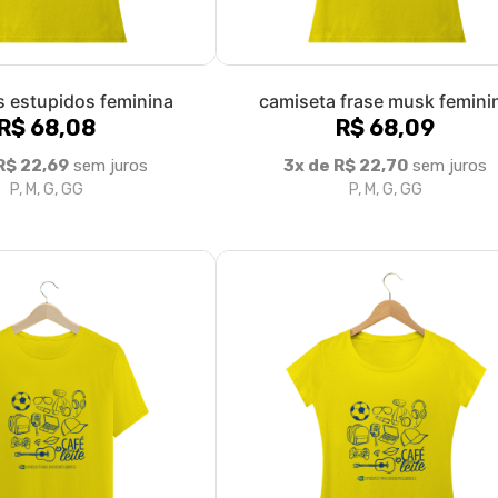
s estupidos feminina
camiseta frase musk femini
R$ 68,08
R$ 68,09
R$ 22,69
sem juros
3x de R$ 22,70
sem juros
P, M, G, GG
P, M, G, GG