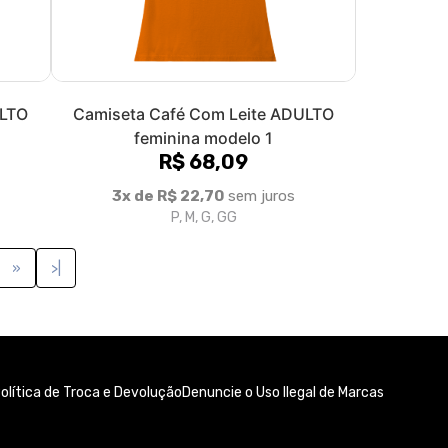
ULTO
Camiseta Café Com Leite ADULTO
feminina modelo 1
R$ 68,09
3x de R$ 22,70
sem juros
P, M, G, GG
»
>|
olítica de Troca e Devolução
Denuncie o Uso Ilegal de Marcas