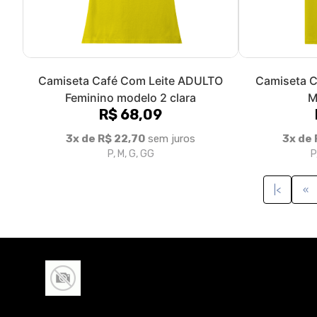
Camiseta Café Com Leite ADULTO
Camiseta C
Feminino modelo 2 clara
M
R$ 68,09
3x de R$ 22,70
sem juros
3x de 
P, M, G, GG
P
|<
«