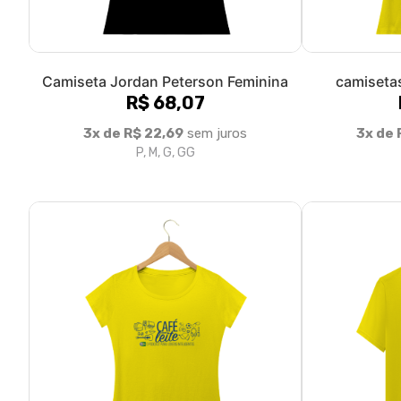
Camiseta Jordan Peterson Feminina
camiseta
R$ 68,07
3x de R$ 22,69
sem juros
3x de 
P, M, G, GG