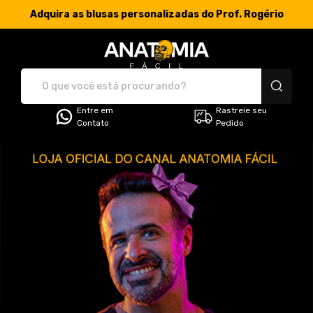
Adquira as blusas personalizadas do Prof. Rogério
Anatomia Fácil - Camis
Entre em
Rastreie seu
Contato
Pedido