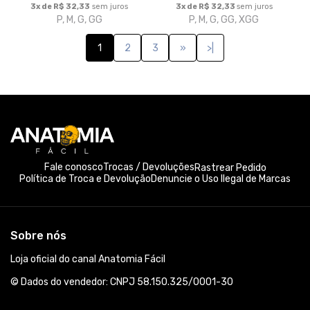
3x de R$ 32,33
sem juros
3x de R$ 32,33
sem juros
P, M, G, GG
P, M, G, GG, XGG
1
2
3
»
>|
Fale conosco
Trocas / Devoluções
Rastrear Pedido
Política de Troca e Devolução
Denuncie o Uso Ilegal de Marcas
Sobre nós
Loja oficial do canal Anatomia Fácil
© Dados do vendedor: CNPJ 58.150.325/0001-30