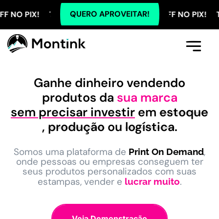
QUERO APROVEITAR!
! TODOS OS PLANOS COM 5% OFF NO PIX! TODOS OS 
Comece Aqui
A Montink
Já Tenho Conta
Ganhe dinheiro vendendo
produtos da
sua marca
sem precisar investir
em
estoque
,
produção
ou
logística
.
Somos uma plataforma de
,
Print On Demand
onde pessoas ou empresas conseguem ter
seus produtos personalizados com suas
estampas, vender e
.
lucrar muito
Veja Demonstração