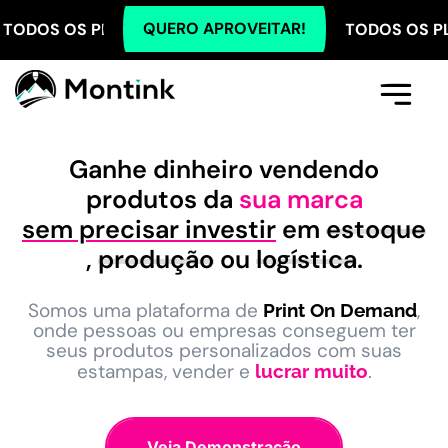
QUERO APROVEITAR!
 PLANOS COM 5% OFF NO PIX! TODOS OS PLANOS COM
Comece Aqui
A Montink
Já Tenho Conta
Ganhe dinheiro vendendo
produtos da
sua marca
sem precisar investir
em
estoque
,
produção
ou
logística
.
Somos uma plataforma de
,
Print On Demand
onde pessoas ou empresas conseguem ter
seus produtos personalizados com suas
estampas, vender e
.
lucrar muito
Veja Demonstração