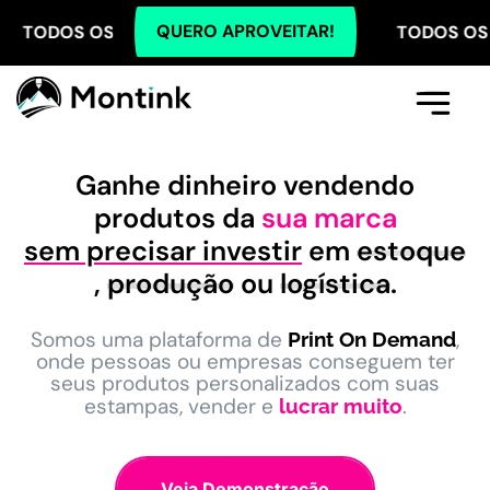
QUERO APROVEITAR!
OS PLANOS COM 5% OFF NO PIX! TODOS OS PLANOS C
Comece Aqui
A Montink
Já Tenho Conta
Ganhe dinheiro vendendo
produtos da
sua marca
sem precisar investir
em
estoque
,
produção
ou
logística
.
Somos uma plataforma de
,
Print On Demand
onde pessoas ou empresas conseguem ter
seus produtos personalizados com suas
estampas, vender e
.
lucrar muito
Veja Demonstração