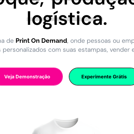
logística
.
ma de
, onde pessoas ou em
Print On Demand
s personalizados com suas estampas, vender 
Veja Demonstração
Experimente Grátis