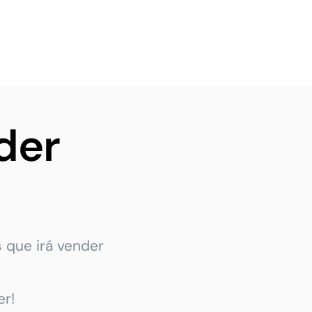
der
 que irá vender
r!