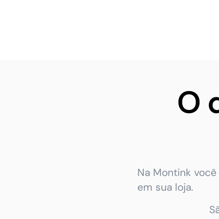
O 
Na Montink você 
em sua loja.
S