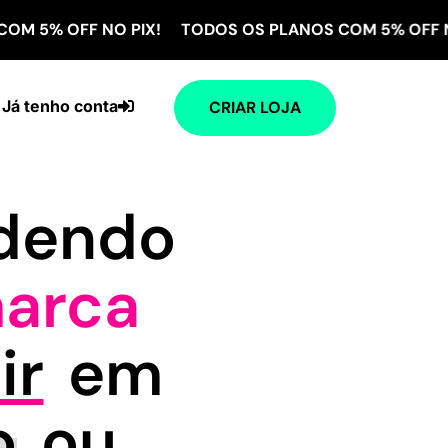
FF NO PIX! TODOS OS PLANOS COM 5% OFF NO PIX! 
Já tenho conta
CRIAR LOJA
ndendo
arca
ir
em
o
ou