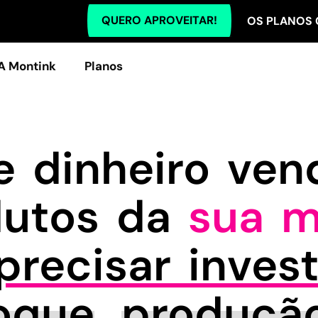
QUERO APROVEITAR!
TODOS OS PLANOS COM 5% O
A Montink
Planos
 dinheiro ve
dutos da
sua m
recisar invest
oque
,
produçã