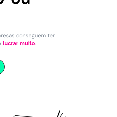
presas conseguem ter
e
.
lucrar muito