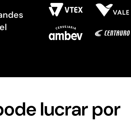
randes
el