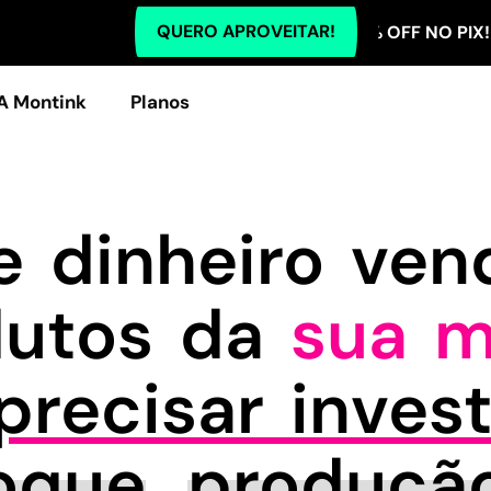
QUERO APROVEITAR!
TODOS OS PLANOS COM 5% OFF NO PIX! TODOS 
A Montink
Planos
 dinheiro ve
dutos da
sua m
recisar invest
oque
,
produçã