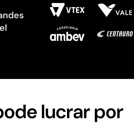
randes
el