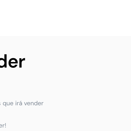
der
 que irá vender
r!