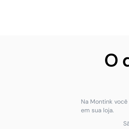
O 
Na Montink você 
em sua loja.
S