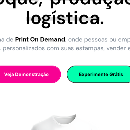
logística
.
ma de
, onde pessoas ou em
Print On Demand
s personalizados com suas estampas, vender 
Veja Demonstração
Experimente Grátis