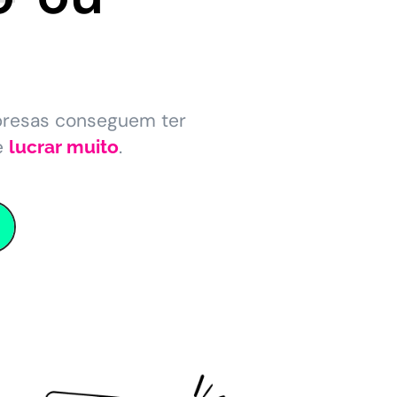
presas conseguem ter
e
.
lucrar muito