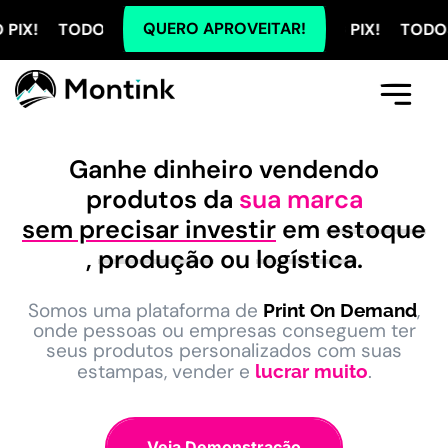
QUERO APROVEITAR!
DOS OS PLANOS COM 5% OFF NO PIX! TODOS OS PLAN
Comece Aqui
A Montink
Já Tenho Conta
Ganhe dinheiro vendendo
produtos da
sua marca
sem precisar investir
em
estoque
,
produção
ou
logística
.
Somos uma plataforma de
,
Print On Demand
onde pessoas ou empresas conseguem ter
seus produtos personalizados com suas
estampas, vender e
.
lucrar muito
Veja Demonstração