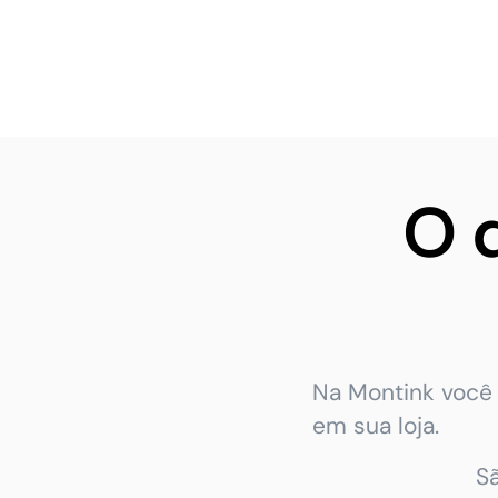
O 
Na Montink você 
em sua loja.
S