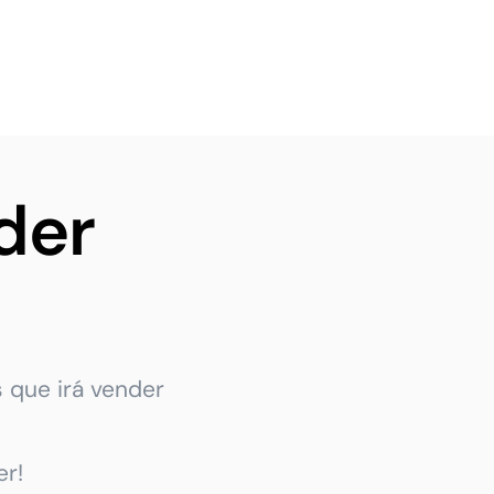
der
 que irá vender
r!