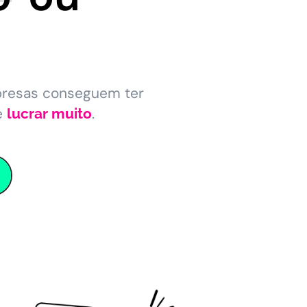
presas conseguem ter
e
.
lucrar muito