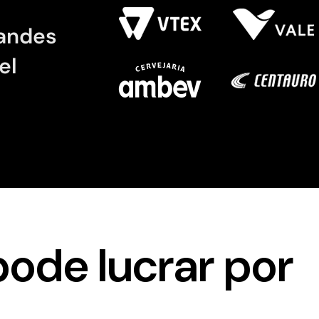
randes
el