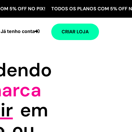
F NO PIX! TODOS OS PLANOS COM 5% OFF NO PIX! T
Já tenho conta
CRIAR LOJA
ndendo
arca
ir
em
o
ou