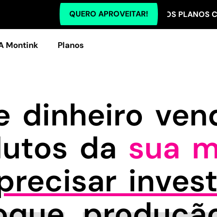
QUERO APROVEITAR!
TODOS OS PLANOS COM 5% OF
A Montink
Planos
 dinheiro ve
dutos da
sua m
recisar invest
oque
,
produçã