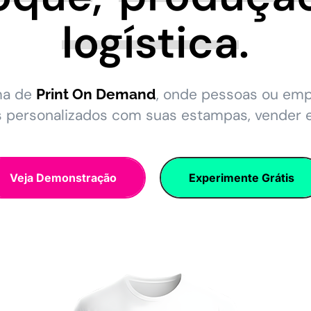
logística
.
ma de
, onde pessoas ou em
Print On Demand
s personalizados com suas estampas, vender 
Veja Demonstração
Experimente Grátis