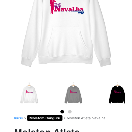
Início
>
Moletom Canguru
>
Moleton Atleta Navalha