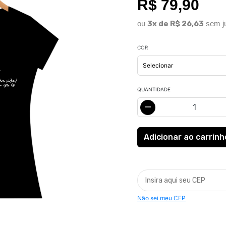
R$ 79,90
ou
3x de R$ 26,63
sem j
COR
QUANTIDADE
Não sei meu CEP