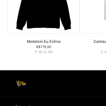
Moletom Eu Estive
Camisa 
R$179,90
P, M, G, GG
2, 