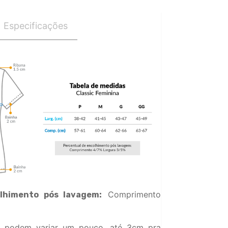
Especificações
Comprimento
lhimento pós lavagem:
 podem variar um pouco, até 3cm pra