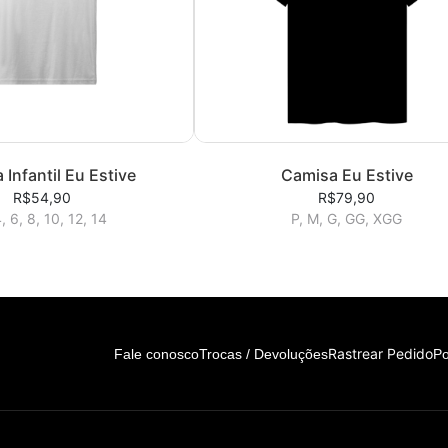
Infantil Eu Estive
Camisa Eu Estive
R$54,90
R$79,90
4, 6, 8, 10, 12, 14
P, M, G, GG, XGG
Rastrear Pedido
Fale conosco
Trocas / Devoluções
Po