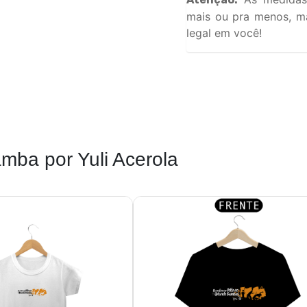
mais ou pra menos, ma
legal em você!
amba por Yuli Acerola