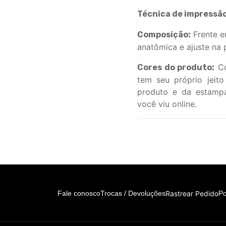
Técnica de impressão
Frente e
Composição:
anatômica e ajuste na p
Co
Cores do produto:
tem seu próprio jeit
produto e da estamp
você viu online.
Rastrear Pedido
Fale conosco
Trocas / Devoluções
Po