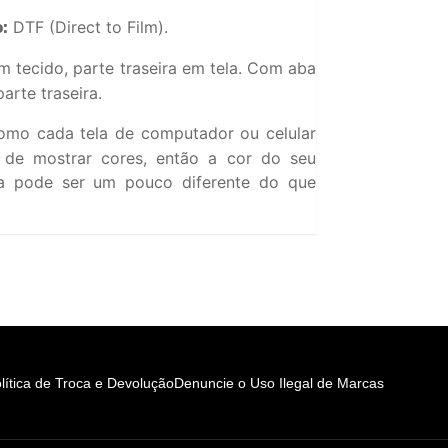
DTF (Direct to Film).
:
m tecido, parte traseira em tela. Com aba
arte traseira.
mo cada tela de computador ou celular
o de mostrar cores, então a cor do seu
a pode ser um pouco diferente do que
lítica de Troca e Devolução
Denuncie o Uso Ilegal de Marcas