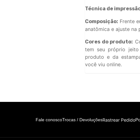
Técnica de impressão
Frente e
Composição:
anatômica e ajuste na p
Co
Cores do produto:
tem seu próprio jeit
produto e da estamp
você viu online.
Rastrear Pedido
Fale conosco
Trocas / Devoluções
Po