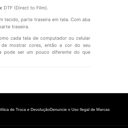
DTF (Direct to Film).
:
m tecido, parte traseira em tela. Com aba
arte traseira.
mo cada tela de computador ou celular
o de mostrar cores, então a cor do seu
a pode ser um pouco diferente do que
lítica de Troca e Devolução
Denuncie o Uso Ilegal de Marcas