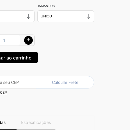
TAMANHOS
Calcular Frete
 CEP
das
Especificações