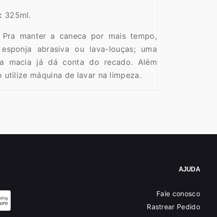
:
325ml.
Pra manter a caneca por mais tempo,
esponja abrasiva ou lava-louças; uma
ha macia já dá conta do recado. Além
o utilize máquina de lavar na limpeza.
AJUDA
Fale conosco
Rastrear Pedido