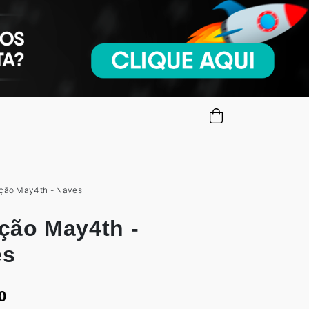
ção May4th - Naves
ção May4th -
es
0