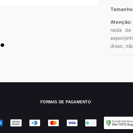
Tamanho
Atenção:
nada de 
esponjin
disso, nã
FORMAS DE PAGAMENTO