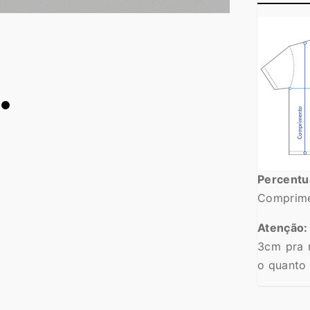
Percent
Comprime
Atenção:
3cm pra 
o quanto 