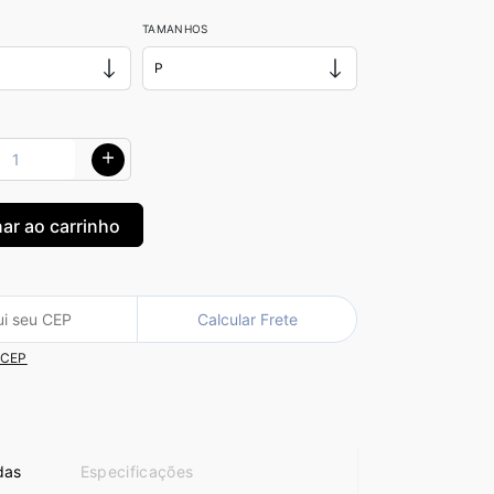
TAMANHOS
Calcular Frete
 CEP
das
Especificações