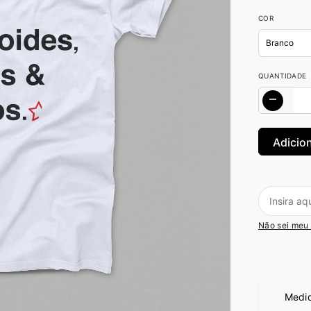
COR
QUANTIDADE
Não sei meu
Medi