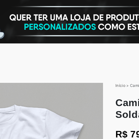
Início
>
Cami
Cami
Sold
R$ 7