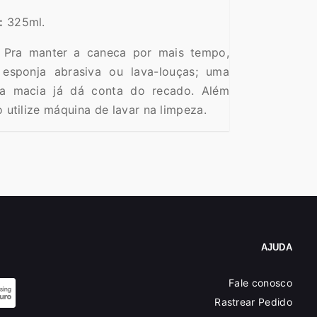
:
325ml.
Pra manter a caneca por mais tempo,
esponja abrasiva ou lava-louças; uma
ha macia já dá conta do recado. Além
o utilize máquina de lavar na limpeza.
AJUDA
Fale conosco
Rastrear Pedido