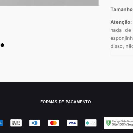
Tamanho
Atenção:
nada de 
esponjin
disso, nã
FORMAS DE PAGAMENTO