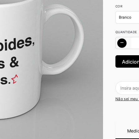
COR
QUANTIDADE
Não sei meu
Medi