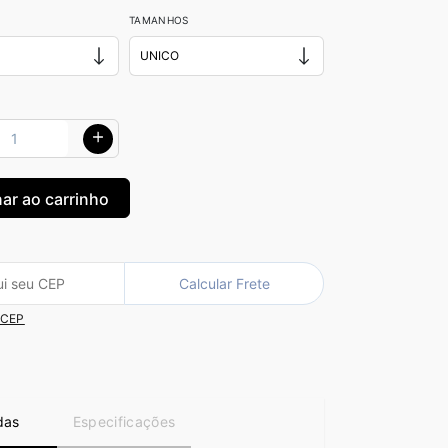
TAMANHOS
Calcular Frete
 CEP
das
Especificações