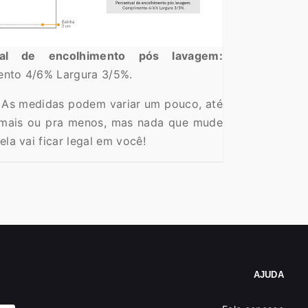
ual de encolhimento pós lavagem:
nto 4/6% Largura 3/5%.
As medidas podem variar um pouco, até
mais ou pra menos, mas nada que mude
ela vai ficar legal em você!
AJUDA