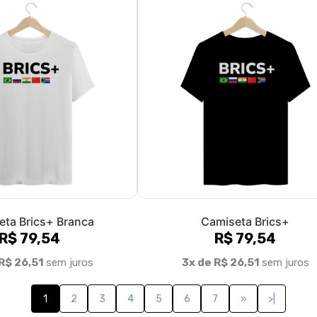
eta Brics+ Branca
Camiseta Brics+
R$ 79,54
R$ 79,54
R$ 26,51
sem juros
3x de R$ 26,51
sem juros
1
2
3
4
5
6
7
»
>|