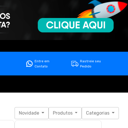
Entre em
Rastreie seu
Contato
Pedido
Novidade
Produtos
Categorias