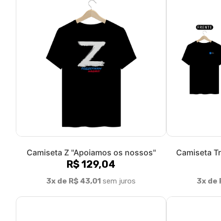
Camiseta Z "Apoiamos os nossos"
Camiseta Tr
R$ 129,04
3x de R$ 43,01
sem juros
3x de 