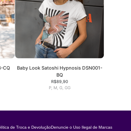
3-CQ
Baby Look Satoshi Hypnosis DSN001-
BQ
R$89,90
P, M, G, GG
lítica de Troca e Devolução
Denuncie o Uso Ilegal de Marcas