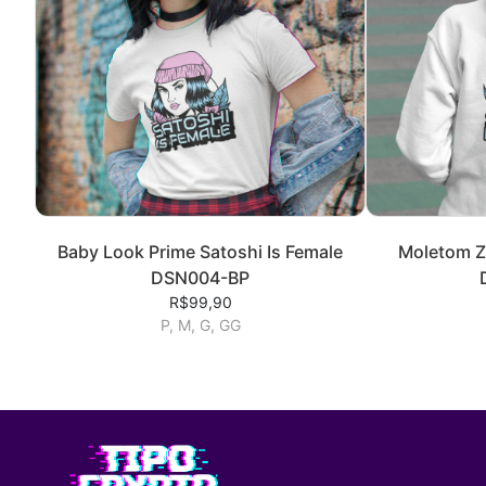
Baby Look Prime Satoshi Is Female
Moletom Zi
DSN004-BP
R$99,90
P, M, G, GG