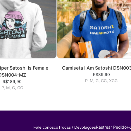
per Satoshi Is Female
Camiseta I Am Satoshi DSN00
DSN004-MZ
R$89,90
P, M, G, GG, XGG
R$189,90
P, M, G, GG
Rastrear Pedido
Fale conosco
Trocas / Devoluções
Po