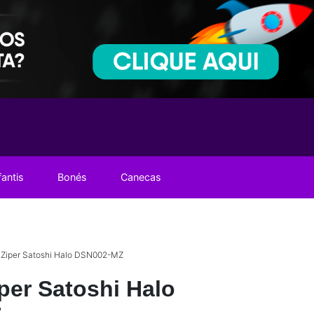
fantis
Bonés
Canecas
Ziper Satoshi Halo DSN002-MZ
per Satoshi Halo