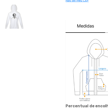
Não sei meu CEP
Medidas
Percentual de encol