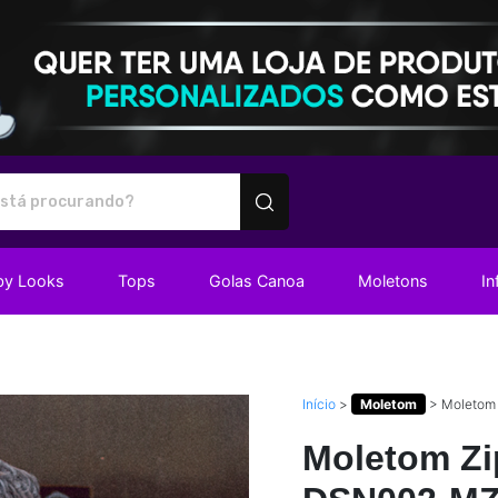
utos personalizados
by Looks
Tops
Golas Canoa
Moletons
In
Início
>
Moletom
>
Moletom 
Moletom Zi