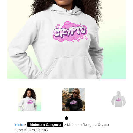
Início
>
Moletom Canguru
>
Moletom Canguru Crypto
Bubble CRY005-MC