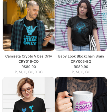
Camiseta Crypto Vibes Only
Baby Look Blockchain Brain
CRY016-CQ
CRY005-BQ
R$89,90
R$89,90
P, M, G, GG, XGG
P, M, G, GG