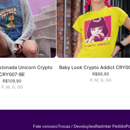
stonada Unicorn Crypto
Baby Look Crypto Addict CRY0
CRY007-BE
R$89,90
P, M, G, GG
R$109,90
P, M, G, GG
Rastrear Pedido
Fale conosco
Trocas / Devoluções
Po