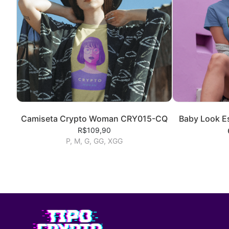
Camiseta Crypto Woman CRY015-CQ
Baby Look E
R$109,90
P, M, G, GG, XGG