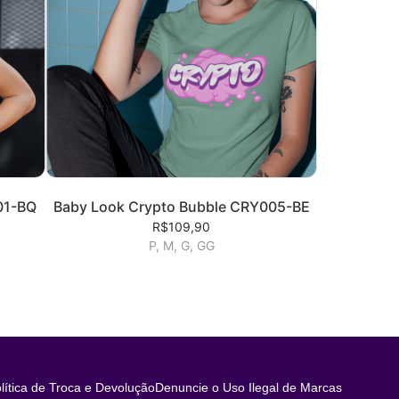
01-BQ
Baby Look Crypto Bubble CRY005-BE
R$109,90
P, M, G, GG
lítica de Troca e Devolução
Denuncie o Uso Ilegal de Marcas