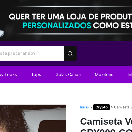
utos personalizados
by Looks
Tops
Golas Canoa
Moletons
In
Início
>
Crypto
>
Camiseta 
Camiseta V