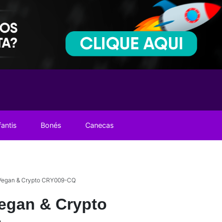
fantis
Bonés
Canecas
Vegan & Crypto CRY009-CQ
egan & Crypto