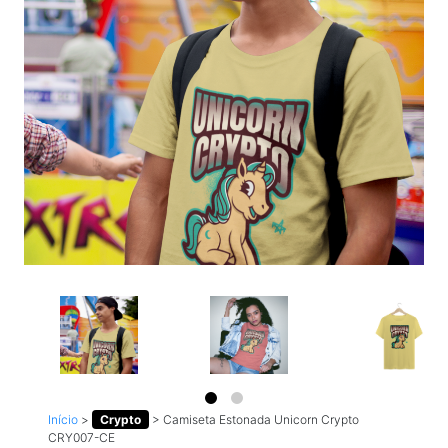
Início
>
Crypto
>
Camiseta Estonada Unicorn Crypto
CRY007-CE