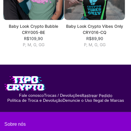
Baby Look Crypto Bubble
Baby Look Crypto Vibes Only
CRY005-BE
CRY016-CQ
R$109,90
R$89,90
P, M, G, GG
P, M, G, GG
Rastrear Pedido
Fale conosco
Trocas / Devoluções
Política de Troca e Devolução
Denuncie o Uso Ilegal de Marcas
Sobre nós