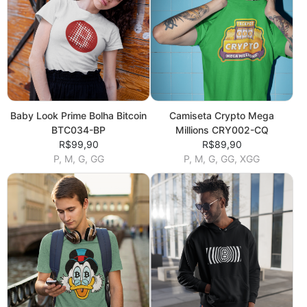
Baby Look Prime Bolha Bitcoin
Camiseta Crypto Mega
BTC034-BP
Millions CRY002-CQ
R$99,90
R$89,90
P, M, G, GG
P, M, G, GG, XGG