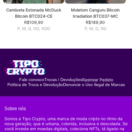
Camiseta Estonada McDuck
Moletom Canguru Bitcoin
Bitcoin BTC024-CE
Irradiation BTC037-MC
R$109,90
R$189,90
P, M, G, GG, XGG
P, M, G, GG
Rastrear Pedido
Fale conosco
Trocas / Devoluções
Política de Troca e Devolução
Denuncie o Uso Ilegal de Marcas
Sobre nós
Somos a Tipo Crypto, uma marca de moda cripto no ritmo da
nova geração, que é urbana, colorida, inclusiva e descolada. Se
você investe em moedas digitais, coleciona NFTs, tá ligado na