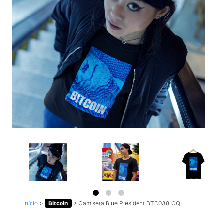
Início
>
Bitcoin
>
Camiseta Blue President BTC038-CQ