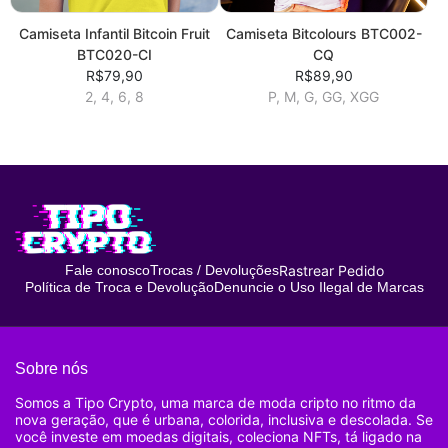
Camiseta Infantil Bitcoin Fruit
Camiseta Bitcolours BTC002-
BTC020-CI
CQ
R$79,90
R$89,90
2, 4, 6, 8
P, M, G, GG, XGG
Rastrear Pedido
Fale conosco
Trocas / Devoluções
Política de Troca e Devolução
Denuncie o Uso Ilegal de Marcas
Sobre nós
Somos a Tipo Crypto, uma marca de moda cripto no ritmo da
nova geração, que é urbana, colorida, inclusiva e descolada. Se
você investe em moedas digitais, coleciona NFTs, tá ligado na