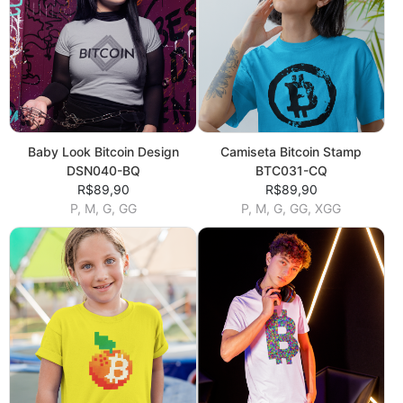
Baby Look Bitcoin Design
Camiseta Bitcoin Stamp
DSN040-BQ
BTC031-CQ
R$89,90
R$89,90
P, M, G, GG
P, M, G, GG, XGG