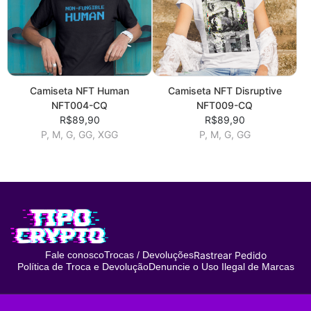
Camiseta NFT Human
Camiseta NFT Disruptive
NFT004-CQ
NFT009-CQ
R$89,90
R$89,90
P, M, G, GG, XGG
P, M, G, GG
Rastrear Pedido
Fale conosco
Trocas / Devoluções
Política de Troca e Devolução
Denuncie o Uso Ilegal de Marcas