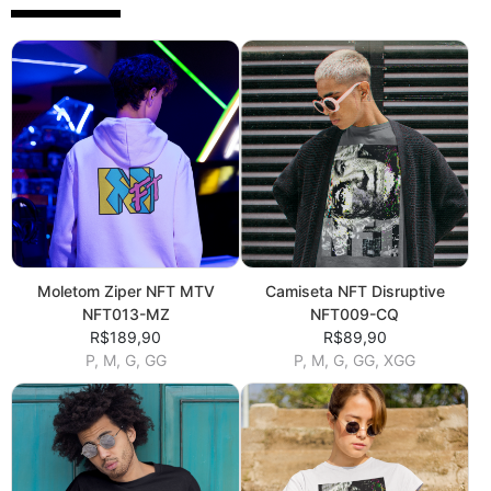
Moletom Ziper NFT MTV
Camiseta NFT Disruptive
NFT013-MZ
NFT009-CQ
R$189,90
R$89,90
P, M, G, GG
P, M, G, GG, XGG