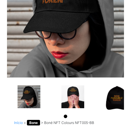
Início
>
Bone
>
Boné NFT Colours NFT005-BB