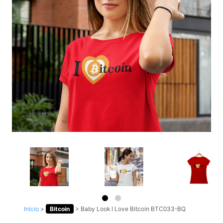
Início
>
Bitcoin
>
Baby Look I Love Bitcoin BTC033-BQ