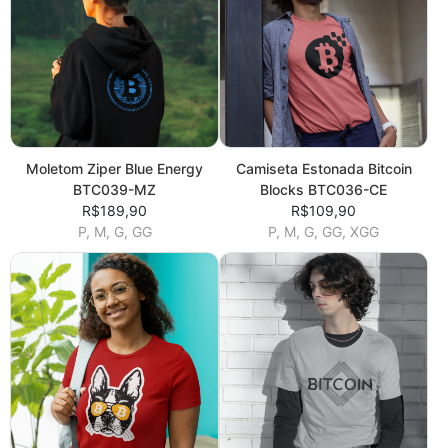
Moletom Ziper Blue Energy
Camiseta Estonada Bitcoin
BTC039-MZ
Blocks BTC036-CE
R$189,90
R$109,90
P, M, G, GG
P, M, G, GG, XGG