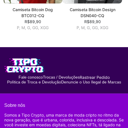
Camiseta Bitcoin Dog
Camiseta Bitcoin Design
BTC012-CQ
DSN040-CQ
R$89,90
R$89,90
P, M, G, GG, XGG
P, M, G, GG, XGG
Rastrear Pedido
Fale conosco
Trocas / Devoluções
Política de Troca e Devolução
Denuncie o Uso Ilegal de Marcas
Sobre nós
Somos a Tipo Crypto, uma marca de moda cripto no ritmo da
nova geração, que é urbana, colorida, inclusiva e descolada. Se
você investe em moedas digitais, coleciona NFTs, tá ligado na