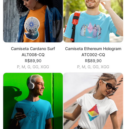
Camiseta Cardano Surf
Camiseta Ethereum Hologram
ALT008-CQ
ATC002-CQ
R$89,90
R$89,90
P, M, G, GG, XGG
P, M, G, GG, XGG