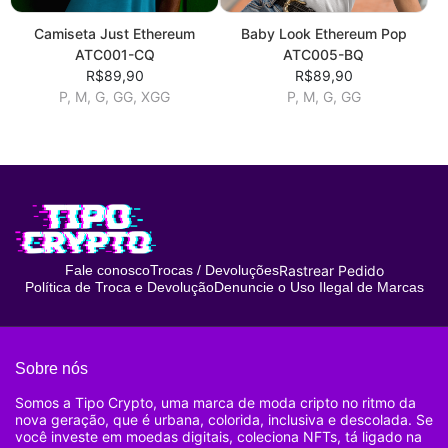
Camiseta Just Ethereum
Baby Look Ethereum Pop
ATC001-CQ
ATC005-BQ
R$89,90
R$89,90
P, M, G, GG, XGG
P, M, G, GG
Rastrear Pedido
Fale conosco
Trocas / Devoluções
Política de Troca e Devolução
Denuncie o Uso Ilegal de Marcas
Sobre nós
Somos a Tipo Crypto, uma marca de moda cripto no ritmo da
nova geração, que é urbana, colorida, inclusiva e descolada. Se
você investe em moedas digitais, coleciona NFTs, tá ligado na