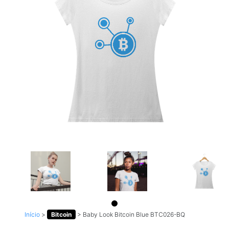
Início
>
Bitcoin
>
Baby Look Bitcoin Blue BTC026-BQ