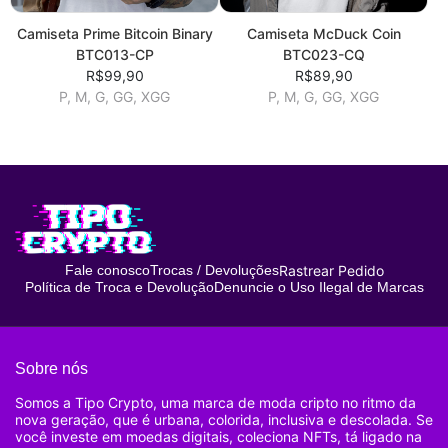
Camiseta Prime Bitcoin Binary
Camiseta McDuck Coin
BTC013-CP
BTC023-CQ
R$99,90
R$89,90
P, M, G, GG, XGG
P, M, G, GG, XGG
Rastrear Pedido
Fale conosco
Trocas / Devoluções
Política de Troca e Devolução
Denuncie o Uso Ilegal de Marcas
Sobre nós
Somos a Tipo Crypto, uma marca de moda cripto no ritmo da
nova geração, que é urbana, colorida, inclusiva e descolada. Se
você investe em moedas digitais, coleciona NFTs, tá ligado na