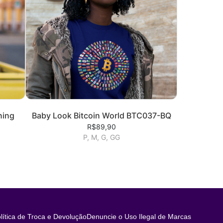
ning
Baby Look Bitcoin World BTC037-BQ
R$89,90
P, M, G, GG
lítica de Troca e Devolução
Denuncie o Uso Ilegal de Marcas