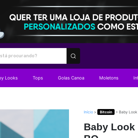
utos personalizados
by Looks
Tops
Golas Canoa
Moletons
In
Início
>
Bitcoin
>
Baby Look
Baby Look 