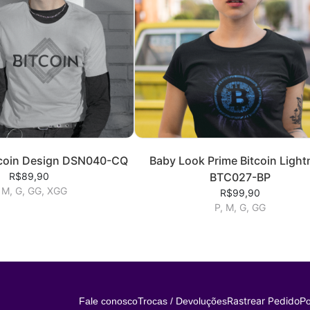
tcoin Design DSN040-CQ
Baby Look Prime Bitcoin Light
R$89,90
BTC027-BP
 M, G, GG, XGG
R$99,90
P, M, G, GG
Rastrear Pedido
Fale conosco
Trocas / Devoluções
Po