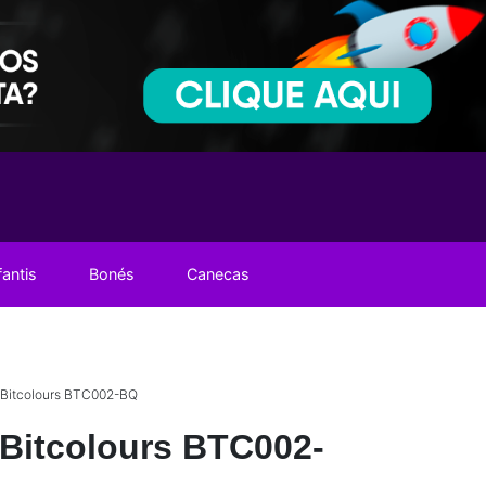
fantis
Bonés
Canecas
 Bitcolours BTC002-BQ
Bitcolours BTC002-