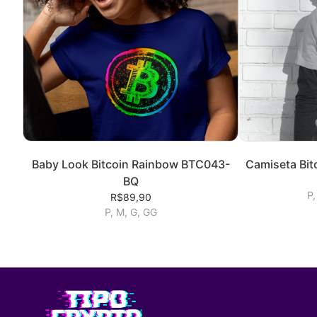
Baby Look Bitcoin Rainbow BTC043-
Camiseta Bi
BQ
P,
R$89,90
P, M, G, GG