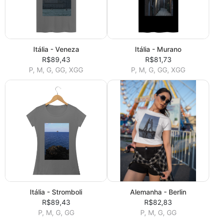
Itália - Veneza
Itália - Murano
R$89,43
R$81,73
P, M, G, GG, XGG
P, M, G, GG, XGG
Itália - Stromboli
Alemanha - Berlin
R$89,43
R$82,83
P, M, G, GG
P, M, G, GG